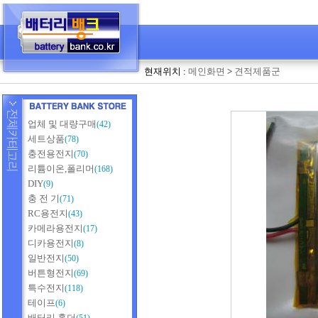
현재위치 :
메인화면
>
견적제품군
업체 및 대량구매
(42)
세트상품
(78)
충전용전지
(70)
리튬이온,폴리머
(168)
DIY
(9)
충 전 기
(71)
RC용전지
(43)
카메라용전지
(17)
디카용전지
(8)
일반전지
(50)
버튼형전지
(69)
특수전지
(118)
테이프
(6)
배터리 홀더