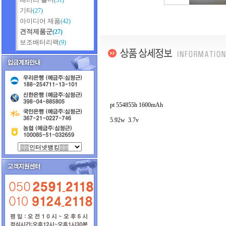
(51)
기타
(27)
아이디어 제품
(42)
견적제품군
(27)
보조배터리팩
(9)
pt 554855h 1600mAh
5.92w 3.7v