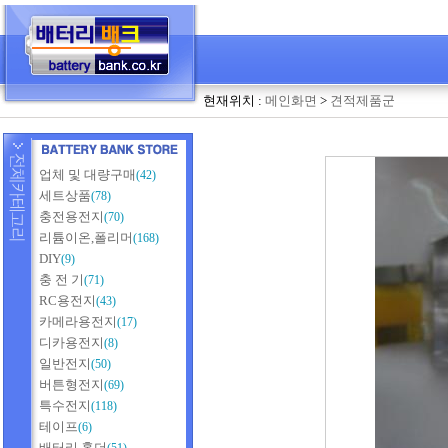
현재위치 :
메인화면
>
견적제품군
업체 및 대량구매
(42)
세트상품
(78)
충전용전지
(70)
리튬이온,폴리머
(168)
DIY
(9)
충 전 기
(71)
RC용전지
(43)
카메라용전지
(17)
디카용전지
(8)
일반전지
(50)
버튼형전지
(69)
특수전지
(118)
테이프
(6)
배터리 홀더