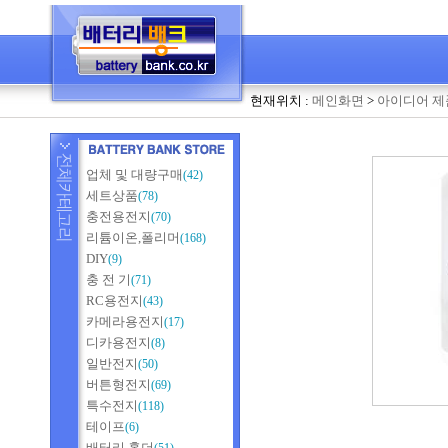
현재위치 :
메인화면
>
아이디어 제
업체 및 대량구매
(42)
세트상품
(78)
충전용전지
(70)
리튬이온,폴리머
(168)
DIY
(9)
충 전 기
(71)
RC용전지
(43)
카메라용전지
(17)
디카용전지
(8)
일반전지
(50)
버튼형전지
(69)
특수전지
(118)
테이프
(6)
배터리 홀더