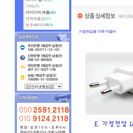
(51)
기타
(27)
아이디어 제품
(42)
견적제품군
(27)
보조배터리팩
(9)
가정전압용 USB 어뎁터