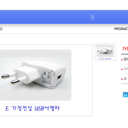
품
가정
판
구
소