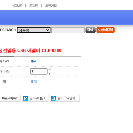
전압용 USB 어뎁터 CLP-0580
매가격
:
0원
:
매수량
 계
:
0 원