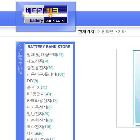
현재위치 :
메인화면
>
기타
업체 및 대량구매
(42)
세트상품
(78)
충전용전지
(70)
리튬이온,폴리머
(168)
DIY
(9)
충 전 기
(71)
RC용전지
(43)
카메라용전지
(17)
디카용전지
(8)
일반전지
(50)
버튼형전지
(69)
특수전지
(118)
테이프
(6)
배터리 홀더