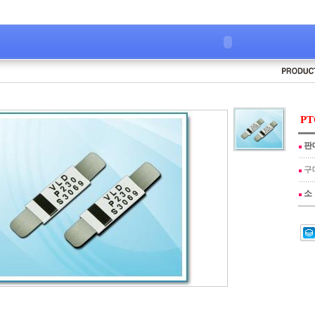
PT
판
구
소