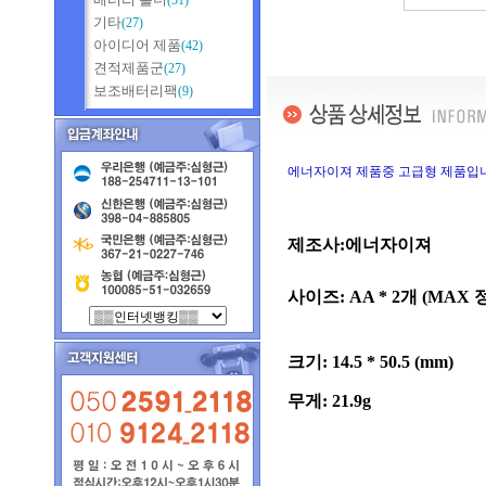
(51)
기타
(27)
아이디어 제품
(42)
견적제품군
(27)
보조배터리팩
(9)
에너자이져 제품중 고급형 제품입
제조사:에너자이져
사이즈: AA * 2개 (MAX
크기: 14.5 * 50.5 (mm)
무게: 21.9g