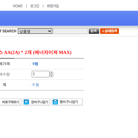
 AA(2A) * 2개 (에너자이져 MAX)
매가격
:
0원
:
매수량
 계
:
0 원