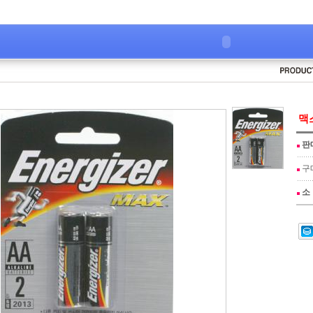
맥스
판
구
소