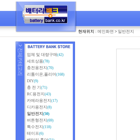
현재위치 :
메인화면
>
일반전지
업체 및 대량구매
(42)
세트상품
(78)
충전용전지
(70)
리튬이온,폴리머
(168)
DIY
(9)
충 전 기
(71)
RC용전지
(43)
카메라용전지
(17)
디카용전지
(8)
일반전지
(50)
버튼형전지
(69)
특수전지
(118)
테이프
(6)
배터리 홀더