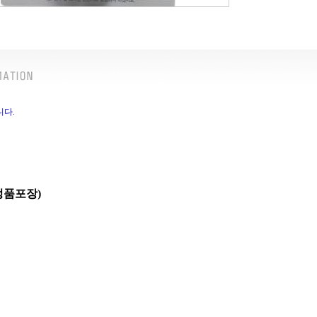
니다.
 정품포장)