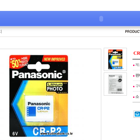
지
CR
제
판
구
소