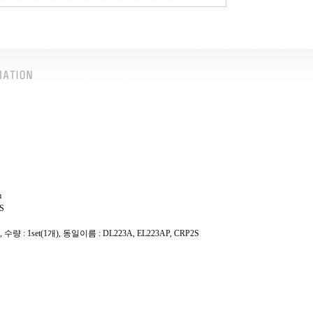
m
S
량 : 1set(1개), 동일이름 : DL223A, EL223AP, CRP2S