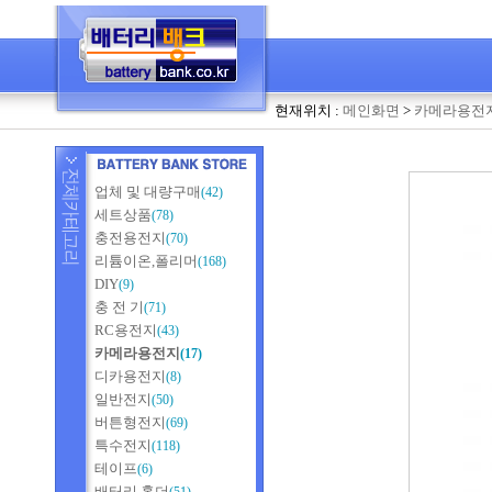
현재위치 :
메인화면
>
카메라용전
업체 및 대량구매
(42)
세트상품
(78)
충전용전지
(70)
리튬이온,폴리머
(168)
DIY
(9)
충 전 기
(71)
RC용전지
(43)
카메라용전지
(17)
디카용전지
(8)
일반전지
(50)
버튼형전지
(69)
특수전지
(118)
테이프
(6)
배터리 홀더