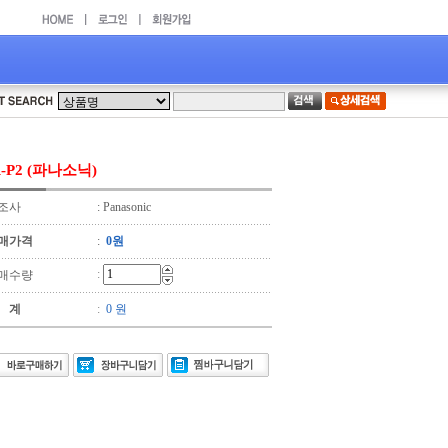
-P2 (파나소닉)
조사
: Panasonic
매가격
:
0원
:
매수량
 계
:
0 원