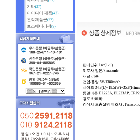
(51)
기타
(27)
아이디어 제품
(42)
견적제품군
(27)
보조배터리팩
(9)
판매단위 1set(1개)
제조사 일본/Panasonic
재료 리튬
전압/용량 6V/1300mAh
사이즈 34.8(L)~19.5(W)~35.8(H)m
동일이름 DL223A, EL223AP, CRP2
용도 카메라
검색시 보충설명 제조사 : Panasonic, 수