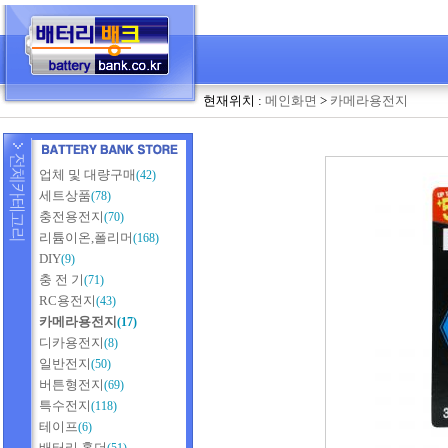
현재위치 :
메인화면
>
카메라용전지
업체 및 대량구매
(42)
세트상품
(78)
충전용전지
(70)
리튬이온,폴리머
(168)
DIY
(9)
충 전 기
(71)
RC용전지
(43)
카메라용전지
(17)
디카용전지
(8)
일반전지
(50)
버튼형전지
(69)
특수전지
(118)
테이프
(6)
배터리 홀더